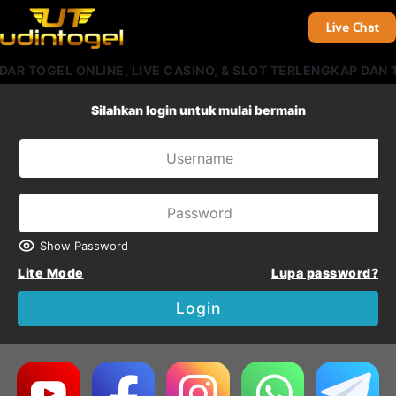
Live Chat
NDAR TOGEL ONLINE, LIVE CASINO, & SLOT TERLENGKAP D
Silahkan login untuk mulai bermain
Show Password
Lite Mode
Lupa password?
Login